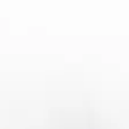
盯人到协防布局技巧提升实战
2026-07-23 18:50:57
足球战术犯规黄牌判罚规则解析与比赛
攻防平衡影响探讨及其战术价值
2026-07-22 20:26:48
贝林厄姆国家队号码揭秘十号战袍背后
的责任与荣耀开启英格兰新篇章
2026-07-21 18:51:15
罗马锁定欧联杯出线资格全队奋战迎接
淘汰赛新挑战冲击更高荣誉
2026-07-20 18:50:18
欧冠赛季最佳球员候选揭晓群星争锋谁
能加冕最高荣誉之巅终极对决
2026-07-19 19:56:24