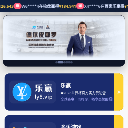
关于XK星空体育
首页
关于XK星空体育
How to Customize Your WordPress
Website.
2026-01-20 15:17:03