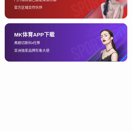
导航
关于XK星空体育
项目展示
企业文化
公司服务
联系XK星空体育平台
热门新闻
鼎天国际引领产业发展新格局打造多元
融合创新未来之路开启新篇章
2026-07-24 18:50:51
足球防守站位战术图解全面解析从区域