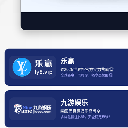
How to Customize Yo
2026-06-25 07:47:02
本文围绕以派亿体育为核心打造全新体育娱乐平台的
的大背景出发，深入探讨体育娱乐平台在技术驱动、
互联网、人工智能与沉浸式媒体技术的不断成熟，体
进程中，以entity["company","派亿体育"
社区、数据服务与商业变现于一体的综合性体育生态
业模式演进四个方面进行深入分析，全面呈现体育娱
一、生态重构趋势
在全球体育产业加速数字化的背景下，传统体育传播模式正在被重
公司"]为代表的新型平台正在打破赛事版权、媒体
这种趋势使得体育内容不再局限于单向输出，而是逐
与此同时，体育产业链条正在不断延展，从赛事组织
台型企业通过整合上下游资源，构建出更加完整的体