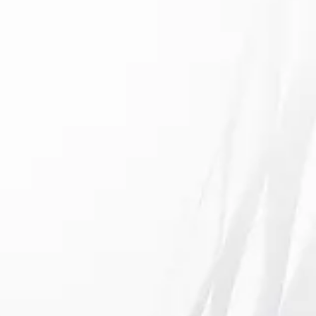
欧冠赛季最佳球员候选揭晓群星
争锋谁能加冕最高荣誉之巅终极
对决
2026-07-19 19:56:24
少儿足球培训班助力青少年掌握
专业技巧开启绿茵成长之路新篇
未来
2026-07-18 20:33:21
中超俱乐部改名潮背后的品牌重
塑与足球发展新思考引发联赛未
来变革
2026-07-16 15:58:11
顶薪争夺战再起风云多方巨星合
约价值迎来全新较量时代格局重
塑
2026-07-14 09:36:16
金沙博彩引领行业发展新趋势探
索多元娱乐服务创新路径与未来