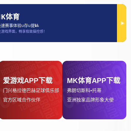
鼎天国际引领产业发展新格局打
造多元融合创新未来之路开启新
篇章
2026-07-24 18:50:51
足球防守站位战术图解全面解析
从区域盯人到协防布局技巧提升
实战
2026-07-23 18:50:57
足球战术犯规黄牌判罚规则解析
与比赛攻防平衡影响探讨及其战
术价值
2026-07-22 20:26:48
贝林厄姆国家队号码揭秘十号战
袍背后的责任与荣耀开启英格兰
新篇章
2026-07-21 18:51:15
罗马锁定欧联杯出线资格全队奋
战迎接淘汰赛新挑战冲击更高荣
誉
2026-07-20 18:50:18