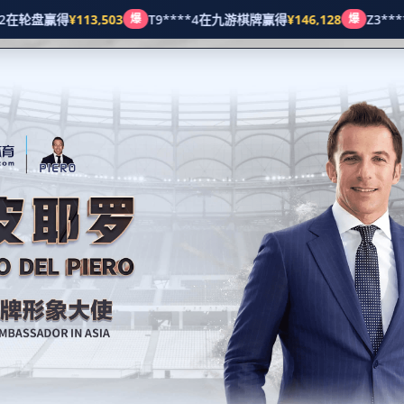
育
项目展示
企业文化
公司服务
联系XK星空体育平台
关于XK星空体育
首页
关于XK星空体育