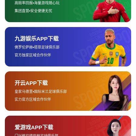
防守端的战术同样需要通过录像细致拆解。协防轮转是否及时、补位
路线是否合理、防守强度是否随节奏变化而调整，这些内容在实时观
赛中容易被忽略，却能在回放中得到完整呈现。
XK星空体育官网
当攻防战术发生对冲时，录像中的连续回合尤为关键。通过观察同一
战术在不同时间点的执行效果，可以判断对手是否已经适应并做出针
对性调整，从而体现出比赛中动态博弈的真实状态。
四、临场调整与应变
临场调整往往体现在阵容变化和战术微调之中，录像回放能够帮助我
们清晰分辨这些变化的具体时间点及其直接影响。一次换人、一种站
位变化，往往会在随后的几个回合中产生连锁反应。
从录像中可以发现，高水平球队的调整通常并非推翻原有体系，而是
在既定框架内进行局部修正。这种调整既保持了整体稳定性，又能针
对对手弱点进行精准打击。
在比赛末段，临场应变能力往往被无限放大。录像显示，一些看似被
动的局面，正是通过及时的战术切换或节奏变化而被重新掌控，这种
细节正是复盘分析的核心价值所在。
总结：
通过全场录像回放解析，关键回合与战术细节得以被完整还原，使比