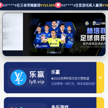
关于XK星空体育
首页
关于XK星空体育
How to Customize Your WordPress
Website.
2026-02-04 17:54:54