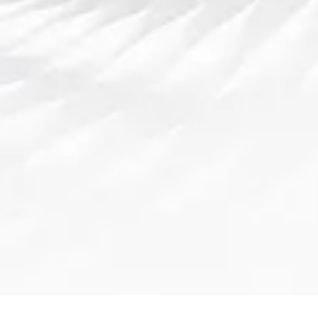
2026-07-14 03:21:33
About Us
XK星空·(体育中国)官方网站👑【e88.co】👑是世界最受欢迎的在线
品牌之一,XK星空体育公司产品广泛,提供网页版登录入口,全站app下
载,竞猜,电子,电竞,真人,体育,彩票,捕鱼,将秉承以服务为唯一的宗旨,
安全有保障,让您玩得放心,开心娱乐！
导航