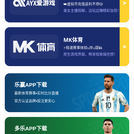
质的视频输出，提升了观看体验，使得球迷们不再受困于低画质或卡
顿现象，专注于比赛本身。
2、互动功能：增强用户参与感
除了高清画质，爱奇艺在世界杯直播过程中还大力加强了互动性功
能。球迷们不仅可以通过直播观看比赛，还能够实时参与到赛事中，
与全球的球迷一起分享对比赛的看法和感受。通过爱奇艺平台，用户
可以在赛事直播过程中发送弹幕、评论和互动投票。
更进一步，爱奇艺还在直播过程中推出了丰富的互动环节，比如“竞
猜赛果”和“预测比赛进程”等功能。这些功能不仅增加了观看比赛的趣
味性，还提升了球迷的参与感，让球迷能够更加积极地参与到比赛的
讨论和分析中。
爱奇艺还与一些知名赛事评论员和足球明星合作，开设了专属的直播
间。在这些直播间内，球迷不仅可以享受专业的赛事分析，还能够实
时向解说员提问或参与讨论，增强了社交互动性，带给观众全新的观
看体验。
XK星空体育官方网站
3、智能推荐：个性化内容推送
爱奇艺的世界杯直播入口不仅仅满足于提供直播内容，还通过强大的
大数据分析和智能推荐算法，向用户推送个性化的比赛内容。通过分
析用户的历史观看习惯和兴趣点，爱奇艺能够精准推送用户可能感兴