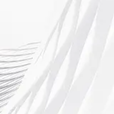
机遇布局
2026-07-14 07:31:41
足球投注新手教程入门指南掌握
基础规则与实用技巧全面提升分
析能力
2026-07-14 05:26:32
萨拉赫领衔利物浦传奇征程再启
新篇书写足坛荣耀时刻继续闪耀
绿茵舞台
2026-07-14 03:21:33