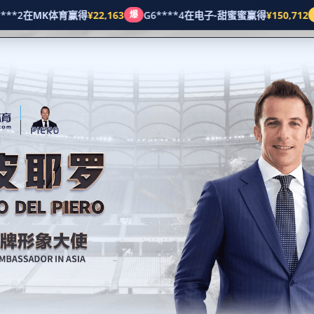
育
项目展示
企业文化
公司服务
联系XK星空体育平台
关于XK星空体育
首页
关于XK星空体育