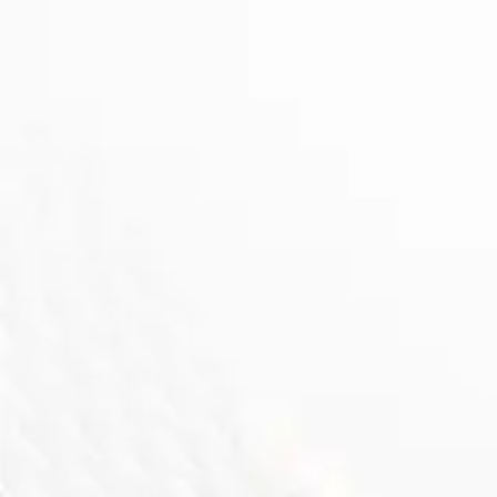
并及时申请。
XK星空体育
另一个常见问题是服务费与手续费。部分票务平台在退
意味着即使退票成功，也可能无法获得全额退款。观
此外，还有观众在退票过程中因为个人信息填写不完
服进一步沟通才能解决。因此，建议用户在申请退票
4、特殊情况退票处理方案
除了正常的退票需求，观众还可能因为一些突发情况
会启动统一的退票机制，为所有持票观众提供全额退
担手续费。
在观众个人原因之外，若遇到票务系统异常或购票时
供相关截图、支付凭证等证据，提交给官方客服审核
对于部分通过二手票务平台或个人转手购买门票的观
卖双方协商解决。因此，建议观众尽量选择官方渠道
总结：
综上所述，英雄联盟比赛门票退票涉及政策、流程、
才能在需要退票时做到心中有数，避免因信息不足或
购票前熟悉相关规则，这样才能在突发情况下从容应
从整体来看，退票不仅仅是一个操作流程，更体现了
务，观众能够在无法参赛观赛时，依旧感受到赛事的