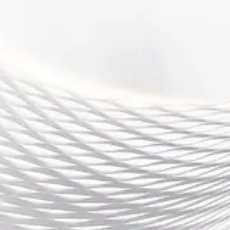
现在订阅我们的邮箱
K星空体育
示