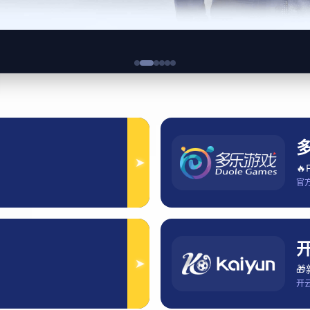
ur WordPress Website.
Se
了全球玩家关注的焦点。许多观众选择购买线下门票，以便亲临现
导
能因为时间冲突、行程变化或突发事件而无法如期到场，这时退票
退还英雄联盟比赛门票及相关流程详解完整指南”为核心，从政策
关
进行全面系统的解析。文章将帮助读者清晰了解退票的整体机制和
合法合规的前提下顺利完成退票操作。同时，本文还将通过实例化
项
避免因信息不全而遭受不必要的损失。总体而言，这是一份兼具实
企
门票退还的路径，也能帮助老玩家在遇到突发情况时更加从容应
公
围
联
。英雄联盟官方赛事的门票退票政策通常会在购票平台的公告或赛
及适用条件。大多数情况下，赛事方会根据时间节点制定不同的退
热
而在比赛开始前一周则可能只允许部分退款。